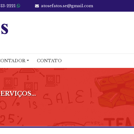
13-2221
atosefatos.se@gmail.com
CONTADOR
CONTATO
RVIÇOS...