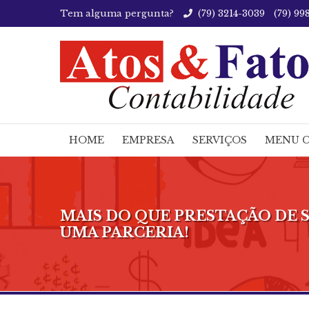
Tem alguma pergunta?
(79)
3214-3039
(79)
998
HOME
EMPRESA
SERVIÇOS
MENU 
MAIS DO QUE PRESTAÇÃO DE SE
UMA PARCERIA!